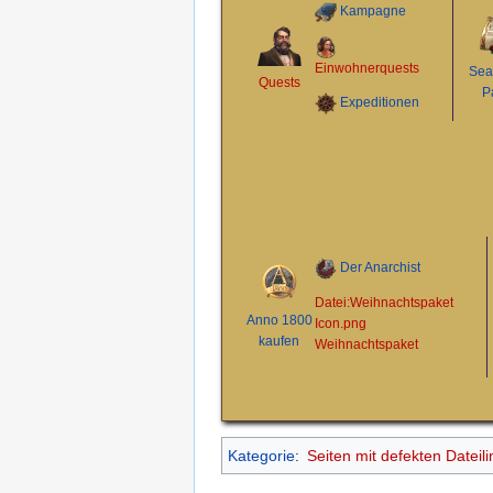
Kampagne
Einwohnerquests
Sea
Quests
P
Expeditionen
Der Anarchist
Datei:Weihnachtspaket
Anno 1800
Icon.png
kaufen
Weihnachtspaket
Kategorie
:
Seiten mit defekten Dateili