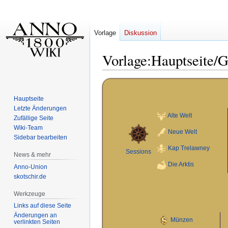
Vorlage
Diskussion
Vorlage
:
Hauptseite/
Zur
Zur
Navigation
Suche
Hauptseite
springen
springen
Letzte Änderungen
Alte Welt
Zufällige Seite
Wiki-Team
Neue Welt
Sidebar bearbeiten
Kap Trelawney
Sessions
News & mehr
Die Arktis
Anno-Union
skotschir.de
Werkzeuge
Links auf diese Seite
Änderungen an
Münzen
verlinkten Seiten