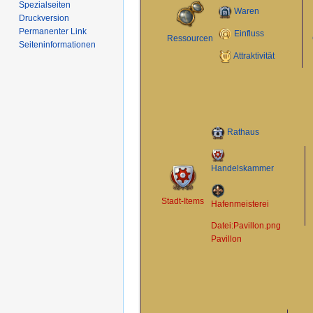
Spezialseiten
Waren
Druckversion
Permanenter Link
Einfluss
Ressourcen
Seiten­­informationen
Attraktivität
Rathaus
Handelskammer
Stadt-Items
Hafenmeisterei
Datei:Pavillon.png
Pavillon