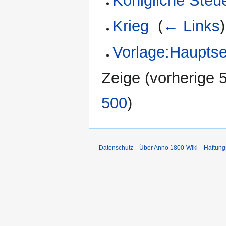
Königliche Steu
Krieg
‎
(
← Links
)
Vorlage:Haupts
Zeige (
vorherige 
500
)
Datenschutz
Über Anno 1800-Wiki
Haftung