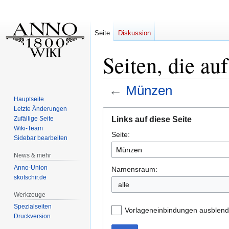
Seite
Diskussion
Seiten, die a
←
Münzen
Hauptseite
Letzte Änderungen
Zur
Zur
Links auf diese Seite
Zufällige Seite
Navigation
Suche
Wiki-Team
Seite:
springen
springen
Sidebar bearbeiten
News & mehr
Anno-Union
Namensraum:
skotschir.de
alle
Werkzeuge
Spezialseiten
Vorlageneinbindungen ausblen
Druckversion