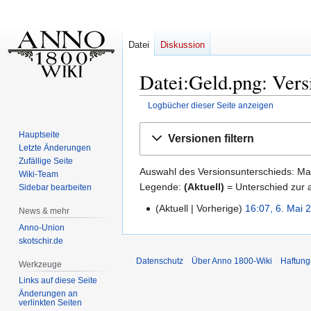
Datei
Diskussion
Datei:Geld.png: Vers
Logbücher dieser Seite anzeigen
Zur
Zur
Hauptseite
Versionen filtern
Navigation
Suche
Letzte Änderungen
springen
springen
Zufällige Seite
Auswahl des Versionsunterschieds: Mar
Wiki-Team
Legende:
(Aktuell)
= Unterschied zur a
Sidebar bearbeiten
Aktuell
Vorherige
16:07, 6. Mai 
6.
News & mehr
K
Mai
Anno-Union
e
2019
skotschir.de
i
Datenschutz
Über Anno 1800-Wiki
Haftung
Werkzeuge
n
Links auf diese Seite
e
Änderungen an
B
verlinkten Seiten