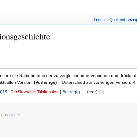
Lesen
Quelltext anze
ionsgeschichte
kiere die Radiobuttons der zu vergleichenden Versionen und drücke d
ktuellen Version,
(Vorherige)
= Unterschied zur vorherigen Version,
K
2019
‎
DerSkotschir
Diskussion
Beiträge
‎
leer
0
‎
sausschluss